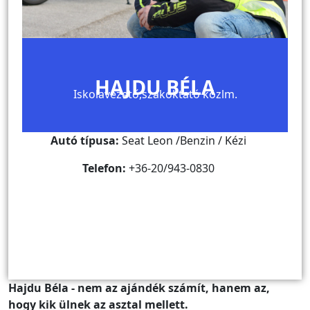
HAJDU BÉLA
Iskolavezető,szakoktató közlm.
Autó típusa:
Seat Leon /Benzin / Kézi
Telefon:
+36-20/943-0830
Hajdu Béla - nem az ajándék számít, hanem az,
hogy kik ülnek az asztal mellett.