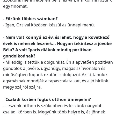
szoktunk menni étterembe is, és van, amikor mi főzünk
egy finomat.
- Főzünk többes számban?
- Igen, Orsival közösen készül az ünnepi menü.
- Nem volt könnyű az év, és lehet, hogy a következő
évek is nehezek lesznek... Hogyan tekintesz a jövőbe
Béla? A volt Iparis diákok mindig pozitívan
gondolkodnak?
- Mi eddig is tettük a dolgunkat. Én alapvetően pozitívan
gondolok a jövőre, ugyanúgy, magas színvonalon és
minőségben fogunk ezután is dolgozni. Az itt tanulók
egymásnak mondják a tapasztalataikat, és a jó hírünk
megy szájról szájra.
- Családi körben fogtok otthon ünnepelni?
- Leszünk otthon is szűkebben és leszünk nagyobb
családi körben is. Megyünk több helyre is, és jönnek